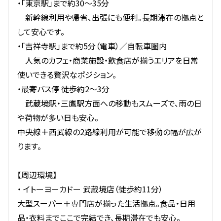
・「東京駅」まで約30〜35分
新幹線利用や帰省、出張にも便利。長期滞在の拠点と
して安心です。
・「吉祥寺駅」まで約5分（電車）／自転車圏内
人気のカフェ・商業施設・飲食店が揃うエリアを日常
使いできる贅沢なポジション。
・最寄バス停 徒歩約2〜3分
武蔵境駅・三鷹駅方面への移動もスムーズで、雨の日
や荷物が多い日も安心。
中央線＋西武線の2路線利用が可能で移動の幅が広が
ります。
【周辺環境】
・ イトーヨーカドー 武蔵境店（徒歩約11分）
大型スーパー＋専門店が揃った生活拠点。食品・日用
品・衣料までここで完結でき、長期滞在でも安心。