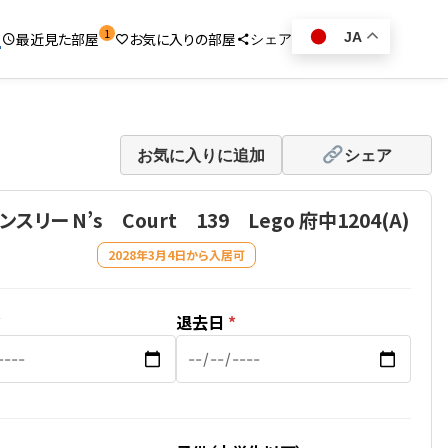
1
1
最近見た部屋
お気に入りの部屋
JA
シェア
お気に入りに追加
シェア
スリー N’s Court 139 Lego 府中1204(A)
2028年3月4日から入居可
*
退去日
*